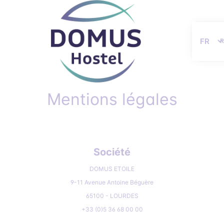
Langue
Mentions légales
Société
DOMUS ETOILE
9-11 Avenue Antoine Béguère
65100 - LOURDES
+33 (0)5 36 68 00 00